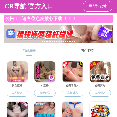
海角论坛
海角论坛
海角论坛概况
海角论坛 动态
师资建设
学科
海角论坛
>
国际合作
>
留学生培养
>
全英授课体系
国际合作
工商
4
一、
Apr
决工商
出国项目