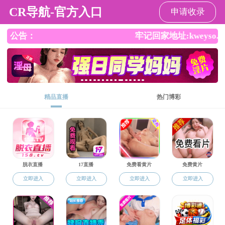
海角论坛
海角论坛
海角论坛概况
海角论坛 动态
师资建设
学科
海角论坛
>
师资建设
>
招聘信息
>
其他招聘
师资建设
海角
23
经学校
Jul
师资队伍